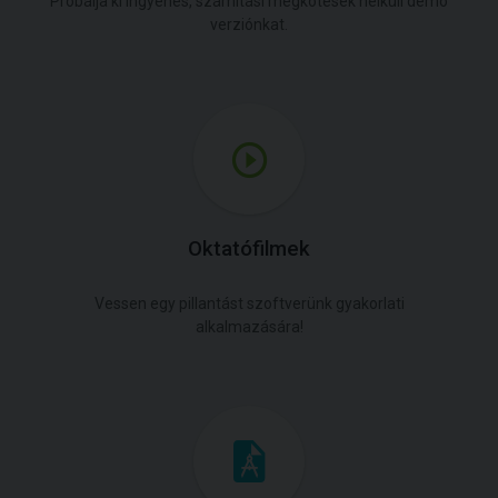
Próbálja ki ingyenes, számítási megkötések nélküli demó
verziónkat.
Oktatófilmek
Vessen egy pillantást szoftverünk gyakorlati
alkalmazására!