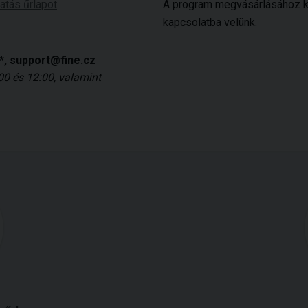
atás űrlapot
.
A program megvásárlásához 
kapcsolatba velünk.
*
, support@fine.cz
0 és 12:00, valamint