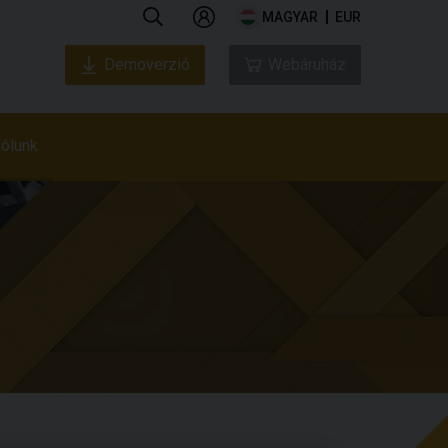
MAGYAR
EUR
Demoverzió
Webáruház
ólunk
Rólunk