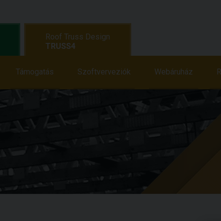
Roof Truss Design
TRUSS4
Oktatás
Támogatás
Támogatás
Szoftverveziók
Hírek
Webáruház
Webáruház
R