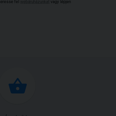
keresse fel
webáruházunkat
vagy lépjen