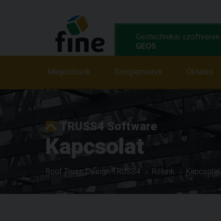
Geotechnikai szoftverek
GEO5
Megoldások
Megoldások
Jellemzök
Szeglemezek
Programok
Oktatás
TRUSS4 Software
Kapcsolat
Roof Truss Design TRUSS4
Rólunk
Kapcsolat