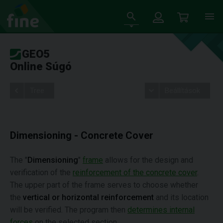
GEO5
Online Súgó
Tree
Beállítások
Dimensioning - Concrete Cover
The "
Dimensioning
"
frame
allows for the design and
verification of the
reinforcement of the concrete cover
.
The upper part of the frame serves to choose whether
the
vertical or horizontal reinforcement
and its location
will be verified. The program then
determines internal
forces
on the selected section.