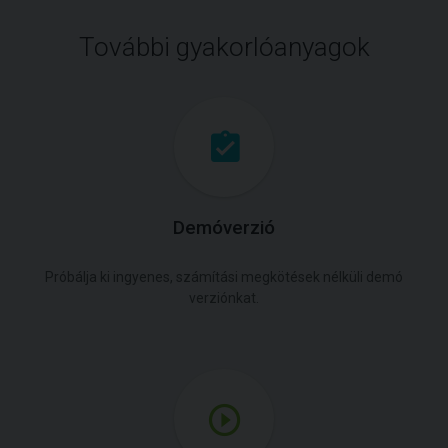
További gyakorlóanyagok
Demóverzió
Próbálja ki ingyenes, számítási megkötések nélküli demó
verziónkat.