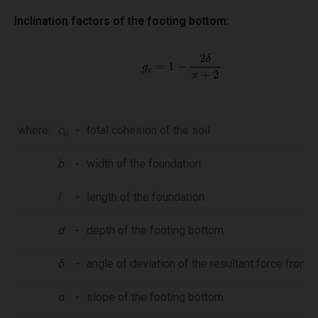
Inclination factors of the footing bottom:
where:
c
-
total cohesion of the soil
u
b
-
width of the foundation
l
-
length of the foundation
d
-
depth of the footing bottom
δ
-
angle of deviation of the resultant force from th
α
-
slope of the footing bottom