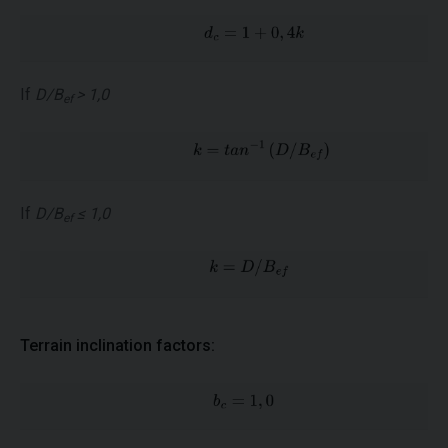
If
D/B
> 1,0
ef
If
D/B
≤ 1,0
ef
Terrain inclination factors: