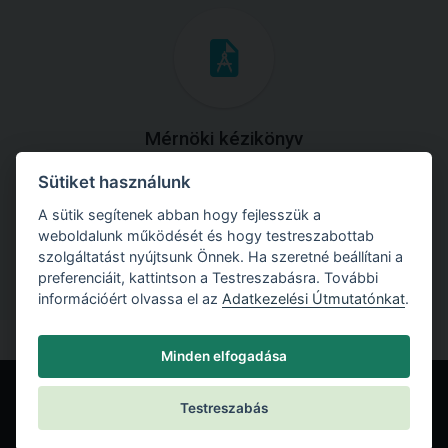
Mérnöki kézikönyv
Sütiket használunk
Töltse le útmutatónkat az összes elméleti anyaggal és
gyakorlati példával!
A sütik segítenek abban hogy fejlesszük a
weboldalunk működését és hogy testreszabottab
szolgáltatást nyújtsunk Önnek. Ha szeretné beállítani a
preferenciáit, kattintson a Testreszabásra. További
információért olvassa el az
Adatkezelési Útmutatónkat
.
Minden elfogadása
Testreszabás
© Fine spol. s r.o.