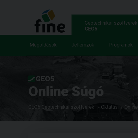
Geotechnikai szoftverek
GEO5
Megoldások
Jellemzök
Programok
GEO5
Online Súgó
GEO5 Geotechnikai szoftverek
Oktatás
Onlin