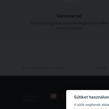
Demóverzió
Próbálja ki ingyenes, számítási megkötések nélküli
demó verziónkat.
GEO5 Geotechnikai szoftverek
Oktatás
Kövessen
Youtube
Facebook
Sütiket használu
minket:
A sütik segítenek abb