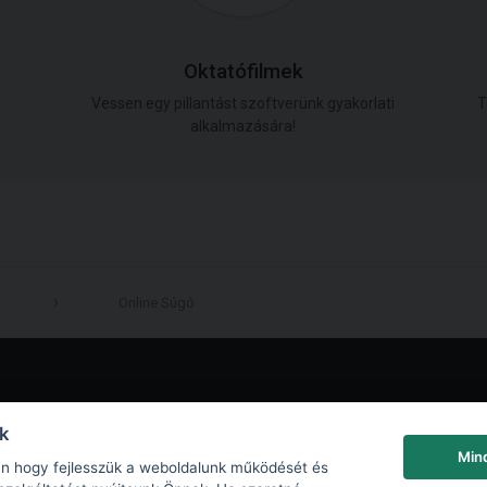
Oktatófilmek
Vessen egy pillantást szoftverünk gyakorlati
T
alkalmazására!
Online Súgó
LinkedIn
nk
Min
an hogy fejlesszük a weboldalunk működését és