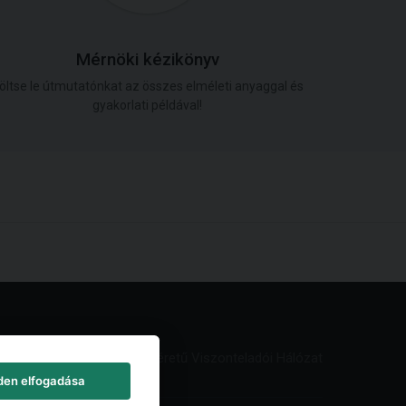
Mérnöki kézikönyv
öltse le útmutatónkat az összes elméleti anyaggal és
gyakorlati példával!
Világméretű Viszonteladói Hálózat
den elfogadása