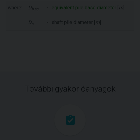
where:
D
-
equivalent pile base diameter
[
m
]
b,eq
D
-
shaft pile diameter [
m
]
s
További gyakorlóanyagok