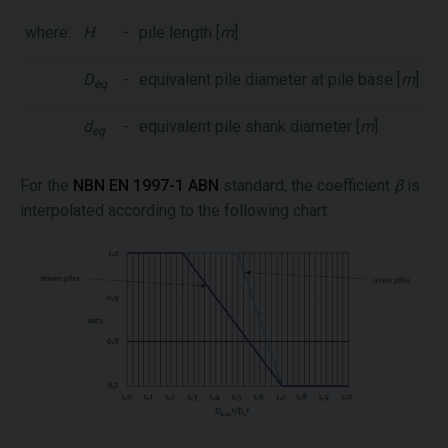
where:
H
-
pile length [
m
]
D
-
equivalent pile diameter at pile base [
m
]
eq
d
-
equivalent pile shank diameter [
m
]
eq
For the
NBN EN 1997-1 ABN
standard, the coefficient
β
is
interpolated according to the following chart: