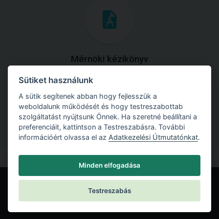
Mérnöki kézikönyv
Sütiket használunk
Töltse le útmutatónkat az összes elméleti anyaggal és
gyakorlati példával!
A sütik segítenek abban hogy fejlesszük a
weboldalunk működését és hogy testreszabottab
szolgáltatást nyújtsunk Önnek. Ha szeretné beállítani a
preferenciáit, kattintson a Testreszabásra. További
információért olvassa el az
Adatkezelési Útmutatónkat
.
Minden elfogadása
Testreszabás
© Fine spol. s r.o.