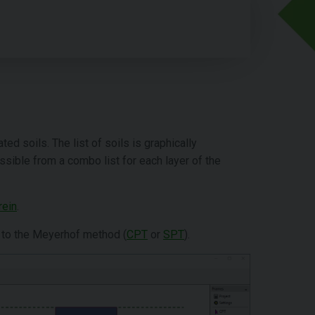
ted soils. The list of soils is graphically
essible from a combo list for each layer of the
rein
.
ng to the Meyerhof method (
CPT
or
SPT
).