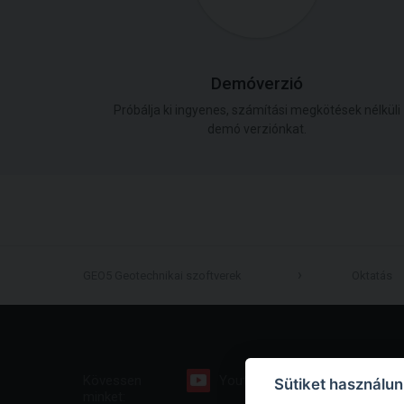
Demóverzió
Próbálja ki ingyenes, számítási megkötések nélküli
demó verziónkat.
GEO5 Geotechnikai szoftverek
Oktatás
Kövessen
Youtube
Facebook
Sütiket használu
minket: