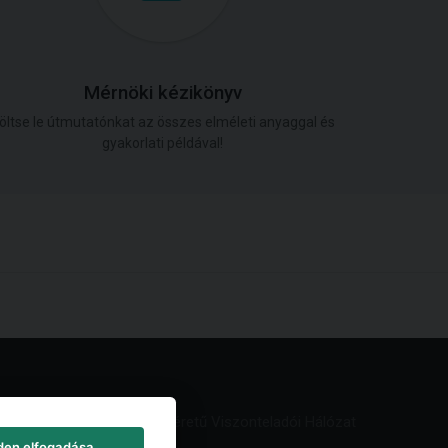
Mérnöki kézikönyv
öltse le útmutatónkat az összes elméleti anyaggal és
gyakorlati példával!
Világméretű Viszonteladói Hálózat
den elfogadása