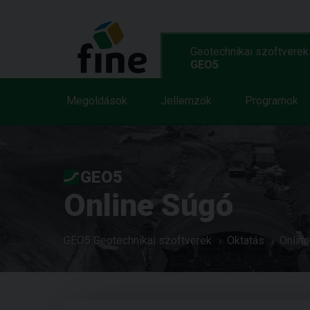
Geotechnikai szoftverek
GEO5
Megoldások
Jellemzök
Programok
GEO5
Online Súgó
GEO5 Geotechnikai szoftverek
Oktatás
Onlin