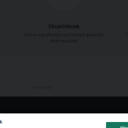
Oktatófilmek
Vessen egy pillantást szoftverünk gyakorlati
T
alkalmazására!
Online Súgó
LinkedIn
nk
Min