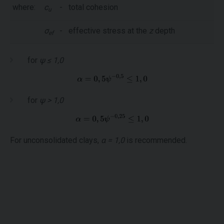
where:
c
-
total cohesion
u
σ
-
effective stress at the
z
depth
ef
for
ψ ≤ 1,0
for
ψ > 1,0
For unconsolidated clays,
α = 1,0
is recommended.