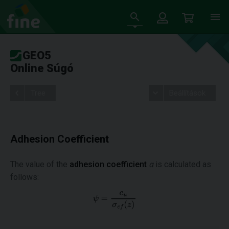
GEO5
Online Súgó
Tree
Beállítások
Adhesion Coefficient
The value of the
adhesion coefficient
α
is calculated as
follows: