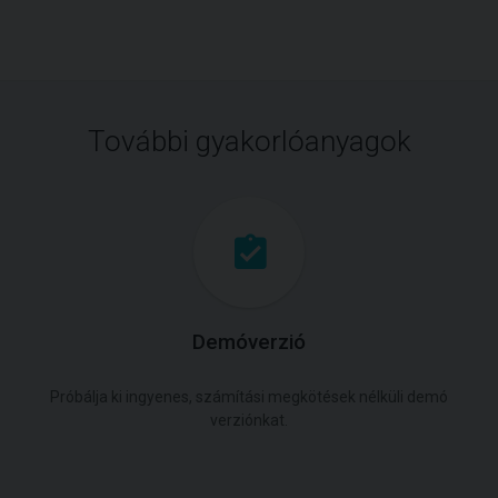
További gyakorlóanyagok
Demóverzió
Próbálja ki ingyenes, számítási megkötések nélküli demó
verziónkat.