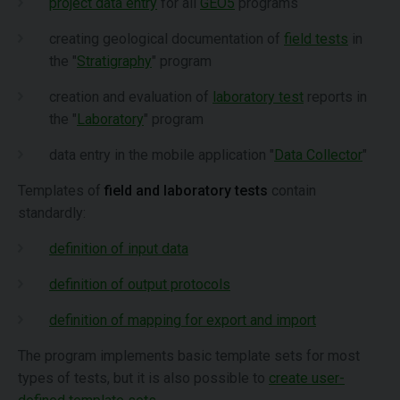
project data entry
for all
GEO5
programs
creating geological documentation of
field tests
in
the "
Stratigraphy
" program
creation and evaluation of
laboratory test
reports in
the "
Laboratory
" program
data entry in the mobile application "
Data Collector
"
Templates of
field and laboratory tests
contain
standardly:
definition of input data
definition of output protocols
definition of mapping for export and import
The program implements basic template sets for most
types of tests, but it is also possible to
create user-