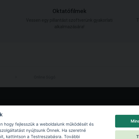
Oktatófilmek
Vessen egy pillantást szoftverünk gyakorlati
T
alkalmazására!
Online Súgó
LinkedIn
nk
Min
an hogy fejlesszük a weboldalunk működését és
szolgáltatást nyújtsunk Önnek. Ha szeretné
T
iáit, kattintson a Testreszabásra. További