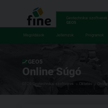
Geotechnikai szoftverek
GEO5
Megoldások
Jellemzök
Programok
GEO5
Online Súgó
GEO5 Geotechnikai szoftverek
Oktatás
Onlin