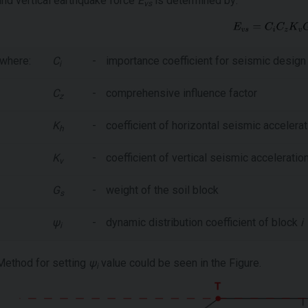
and vertical earthquake force
E
is determined by:
vs
where:
C
-
importance coefficient for seismic design
i
C
-
comprehensive influence factor
z
K
-
coefficient of horizontal seismic accelerat
h
K
-
coefficient of vertical seismic acceleratio
v
G
-
weight of the soil block
s
ψ
-
dynamic distribution coefficient of block
i
i
Method for setting
ψ
value could be seen in the Figure.
i