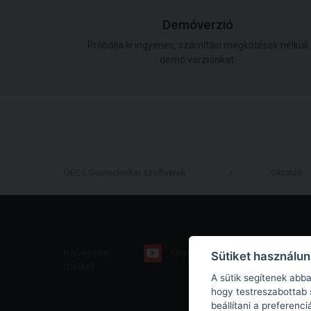
Demóverzió
Próbálja ki ingyenes, számítási megkötések nélküli
demó verziónkat.
GEO5 Geotechnikai szoftverek
Oktatás
Kövessen
Youtube
Facebook
Sütiket használu
minket:
A sütik segítenek abb
hogy testreszabottab 
beállítani a preferenc