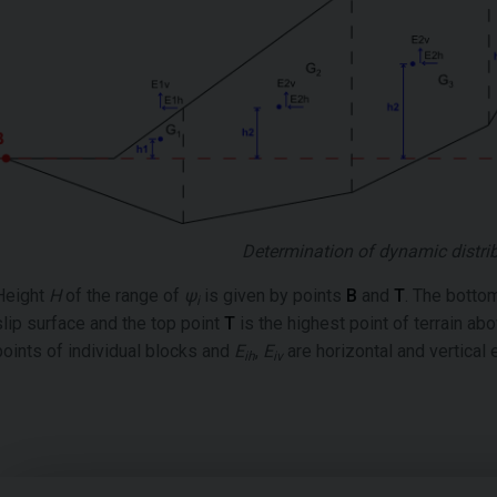
Determination of dynamic distrib
Height
H
of the range of
ψ
is given by points
B
and
T
. The botto
i
slip surface and the top point
T
is the highest point of terrain ab
points of individual blocks and
E
,
E
are horizontal and vertical 
ih
iv