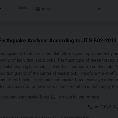
Nyelv:
Angol
Earthquake Analysis According to JTG B02-2013
Earthquake effects are in the stability analysis represented by hor
gravity of individual soil blocks. The magnitude of these forces is
calculated using horizontal and vertical earthquake coefficients.
position gravity of the center of each block. Therefore the coeffic
one of soil blocks. Horizontal earthquake force is always oriente
directed upwards or downwards, the orientation is defined by the 
Horizontal earthquake force
E
is given by the formula:
hs