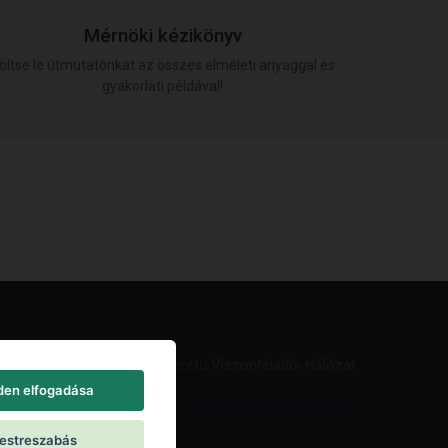
Mérnöki kézikönyv
öltse le útmutatónkat az összes elméleti anyaggal és
gyakorlati példával!
Világméretű Viszonteladói Hálózat
den elfogadása
estreszabás