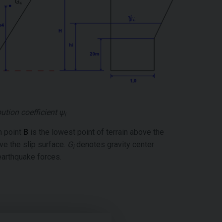
ution coefficient
ψ
i
m point
B
is the lowest point of terrain above the
ove the slip surface.
G
denotes gravity center
i
earthquake forces.