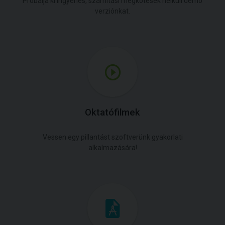
Próbálja ki ingyenes, számítási megkötések nélküli demó
verziónkat.
Oktatófilmek
Vessen egy pillantást szoftverünk gyakorlati
alkalmazására!