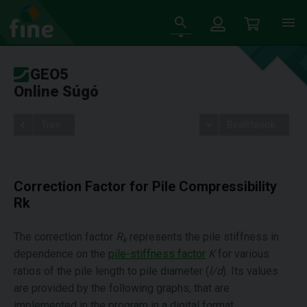
GEO5
Online Súgó
Tree
Beállítások
Correction Factor for Pile Compressibility
Rk
The correction factor
R
represents the pile stiffness in
k
dependence on the
pile-stiffness factor
K
for various
ratios of the pile length to pile diameter (
l
/
d
). Its values
are provided by the following graphs, that are
implemented in the program in a digital format.