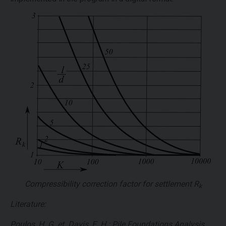
Compressibility correction factor for settlement
R
k
Literature:
Poulos, H. G. et. Davis, E. H.: Pile Foundations Analysis