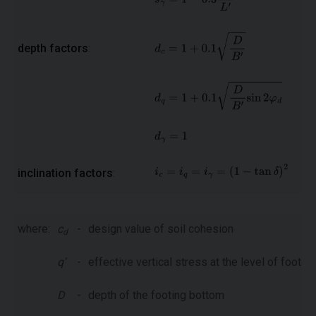
depth factors
:
inclination factors
:
where:
c
-
design value of soil cohesion
d
q'
-
effective vertical stress at the level of footi
D
-
depth of the footing bottom