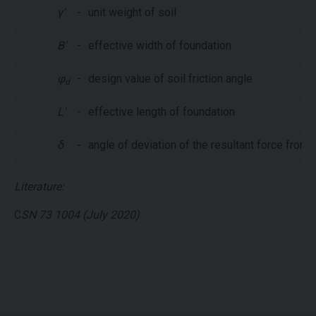
γ'
-
unit weight of soil
B'
-
effective width of foundation
φ
-
design value of soil friction angle
d
L'
-
effective length of foundation
δ
-
angle of deviation of the resultant force from t
Literature:
C
SN 73 1004 (July 2020)