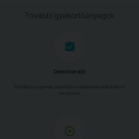
További gyakorlóanyagok
Demóverzió
Próbálja ki ingyenes, számítási megkötések nélküli demó
verziónkat.