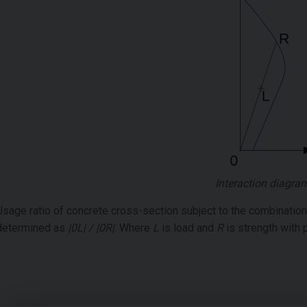
Interaction diagra
Usage ratio of concrete cross-section subject to the combinatio
determined as
|0L| / |0R|
. Where
L
is load and
R
is strength with 