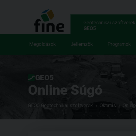
Geotechnikai szoftverek
GEO5
Megoldások
Jellemzök
Programok
GEO5
Online Súgó
GEO5 Geotechnikai szoftverek
Oktatás
Onlin