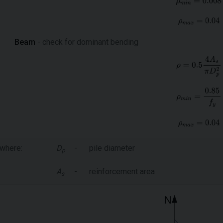
Beam
- check for dominant bending
where:
D
-
pile diameter
p
A
-
reinforcement area
s