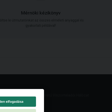
Mérnöki kézikönyv
öltse le útmutatónkat az összes elméleti anyaggal és
gyakorlati példával!
Világméretű Viszonteladói Hálózat
den elfogadása