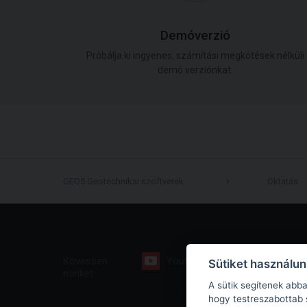
Demóverzió
Próbálja ki ingyenes, számítási megkötések nélküli
demó verziónkat.
GEO5 Geotechnikai szoftverek
Oktatás
Kövessen
Youtube
Facebook
Sütiket használu
minket:
A sütik segítenek abb
hogy testreszabottab 