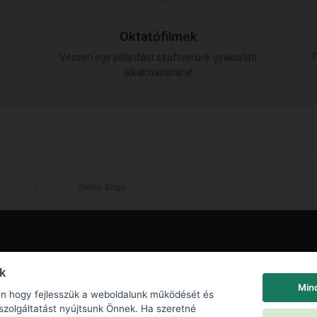
Oktatófilmek
Vessen egy pillantást szoftverünk gyakorlati
T
alkalmazására!
Online Súgó
LinkedIn
nk
Min
an hogy fejlesszük a weboldalunk működését és
szolgáltatást nyújtsunk Önnek. Ha szeretné