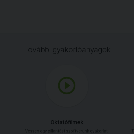
További gyakorlóanyagok
Oktatófilmek
Vessen egy pillantást szoftverünk gyakorlati
T