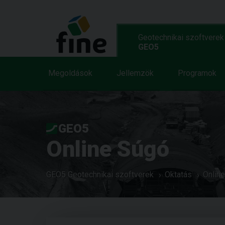
Geotechnikai szoftverek
GEO5
Megoldások
Jellemzök
Programok
GEO5
Online Súgó
GEO5 Geotechnikai szoftverek
Oktatás
Onlin