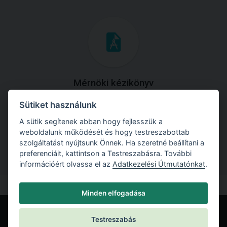
Mérnöki kézikönyv
Sütiket használunk
Töltse le útmutatónkat az összes elméleti anyaggal és
gyakorlati példával!
A sütik segítenek abban hogy fejlesszük a
weboldalunk működését és hogy testreszabottab
szolgáltatást nyújtsunk Önnek. Ha szeretné beállítani a
preferenciáit, kattintson a Testreszabásra. További
információért olvassa el az
Adatkezelési Útmutatónkat
.
Minden elfogadása
Testreszabás
© Fine spol. s r.o.