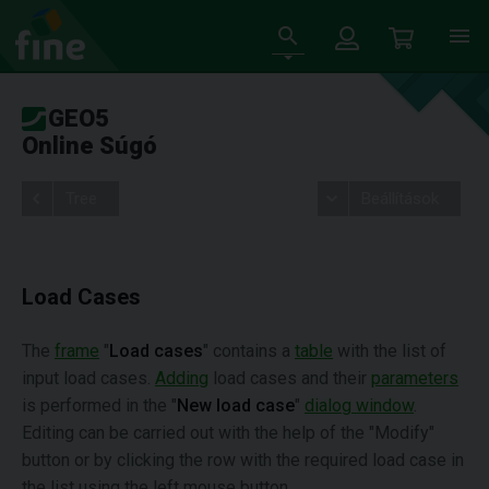
GEO5
Online Súgó
Tree
Beállítások
Load Cases
The
frame
"
Load cases
" contains a
table
with the list of
input load cases.
Adding
load cases and their
parameters
is performed in the "
New load case
"
dialog window
.
Editing can be carried out with the help of the "Modify"
button or by clicking the row with the required load case in
the list using the left mouse button.