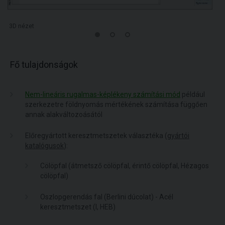
3D nézet
Fő tulajdonságok
Nem-lineáris rugalmas-képlékeny számítási mód
például
szerkezetre földnyomás mértékének számítása függően
annak alakváltozoásától
Előregyártott keresztmetszetek választéka (
gyártói
katalógusok
):
Cölöpfal (átmetsző cölöpfal, érintő cölöpfal, Hézagos
cölöpfal)
Oszlopgerendás fal (Berlini dúcolat) - Acél
keresztmetszet (I, HEB)