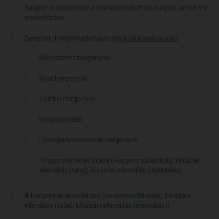
Talajvíz modellezése a szerkezet előtt és mögött, artézi víz
modellezése
Beépített horgonyadatbázis (
gyártói katalógusok
):
Előfeszített horgonyok
Kötélhorgonyok
Spirális horgonyok
Horgonyrudak
Lehorgonyzótömbös horgonyok
Horgonyok teherbírása (Horgony szilárdság, kihúzási
ellenállás (talaj), kihúzási ellenállás (injektálás)
A horgonyok teherbírása (horgonyszilárdság, kihúzási
ellenállás (talaj), kihúzási ellenállás (injektálás))