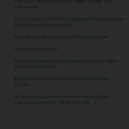
Földrengés hatások (Mononobe-Okabe, Arrango, kínai
szabványok)
A meghibásodás ellenőrzése
emeléssel
és a meghibásodás
ellenőrzése a talaj csövezésével
Minimális nyomás figyelembe vétele a tervezéshez
Padka a szerkezet előtt
Az igénybevételek burkológörbéinek előállítása az egyes
kivitelezési fázisokban
A szerkezetet adott erőkkel és nyomatékokkal lehet
terhelni
VB és acél keresztmetszetek méretezése különféle
szabványok szerint (EC, PN, BS, SNiP, CSN, ...)