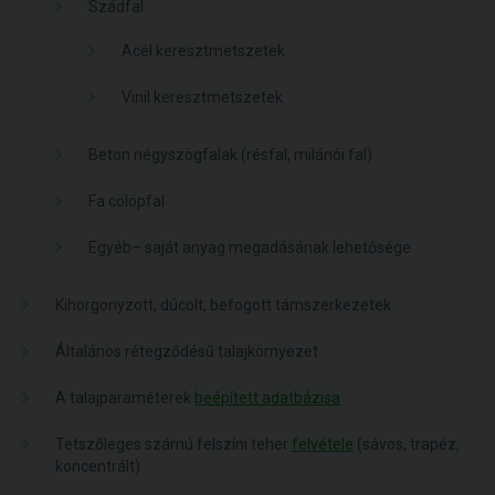
Szádfal
Acél keresztmetszetek
Vinil keresztmetszetek
Beton négyszögfalak (résfal, milánói fal)
Fa cölöpfal
Egyéb– saját anyag megadásának lehetősége
Kihorgonyzott, dúcolt, befogott támszerkezetek
Általános rétegződésű talajkörnyezet
A talajparaméterek
beépített adatbázisa
Tetszőleges számú felszíni teher
felvétele
(sávos, trapéz,
koncentrált)