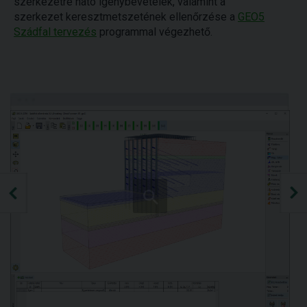
szerkezetre ható igénybevételek, valamint a
szerkezet keresztmetszetének ellenőrzése a
GEO5
Szádfal tervezés
programmal végezhető.