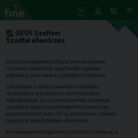
GEO5 Szoftver
Szádfal ellenőrzés
Ezzel a programmal befogott támszerkezetek
részletes számítását végezhetjük rugalmas-
képlékeny, nem-lineáris számítási módszerrel.
Lehetséges a valós szerkezeti viselkedés
modellezése a kivitelezés adott fázisaiban,
alakváltozások és a szerkezetre ható nyomások
számítása, belső horgonystabilitás ellenőrzése,
keresztmetszet (acél, VB, fa) ellenőrzése, valamint
horgonyok teherbírásának ellenőrzése.
A szükséges befogási hossz közelítő számítása, a