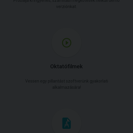
Próbálja ki ingyenes, számítási megkötések nélküli demó
verziónkat.
Oktatófilmek
Vessen egy pillantást szoftverünk gyakorlati
alkalmazására!