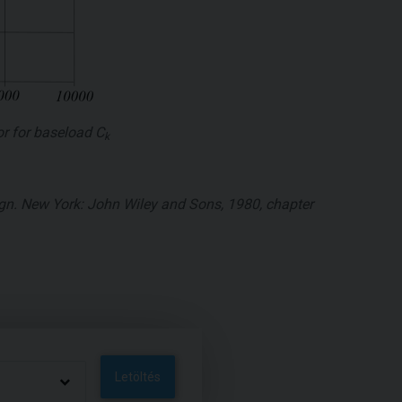
or for baseload
C
k
sign. New York: John Wiley and Sons, 1980, chapter
Letöltés