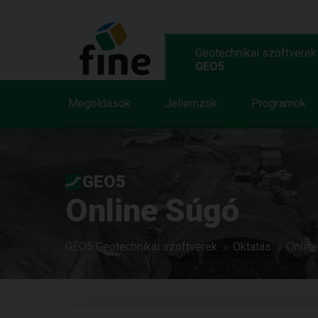
Geotechnikai szoftverek
GEO5
Megoldások
Jellemzök
Programok
GEO5
Online Súgó
GEO5 Geotechnikai szoftverek
Oktatás
Onlin