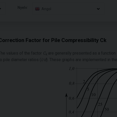
Nyelv:
Angol
Correction Factor for Pile Compressibility Ck
The values of the factor
C
are generally presented as a function
k
to pile diameter ratios (
l/d
). These graphs are implemented in the 