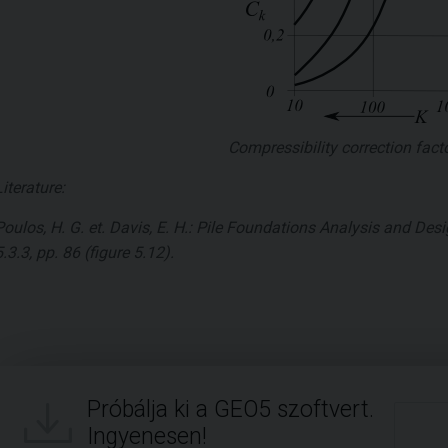
Compressibility correction fact
Literature:
Poulos, H. G. et. Davis, E. H.: Pile Foundations Analysis and De
5.3.3, pp. 86 (figure 5.12).
Próbálja ki a GEO5 szoftvert.
Ingyenesen!