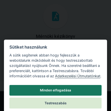
Mérnöki kézikönyv
Sütiket használunk
Töltse le útmutatónkat az összes elméleti anyaggal és
gyakorlati példával!
A sütik segítenek abban hogy fejlesszük a
weboldalunk működését és hogy testreszabottab
szolgáltatást nyújtsunk Önnek. Ha szeretné beállítani a
preferenciáit, kattintson a Testreszabásra. További
információért olvassa el az
Adatkezelési Útmutatónkat
.
Minden elfogadása
Testreszabás
© Fine spol. s r.o.