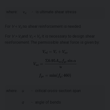
where:
ν
-
is ultimate shear stress
u
For
V < V
no shear reinforcement is needed.
c
For
V > V
and
V
< V
it is necessary to design shear
c
c
u
reinforcement. The permissible shear force is given by:
where:
u
-
critical cross-section span
α
-
angle of bends