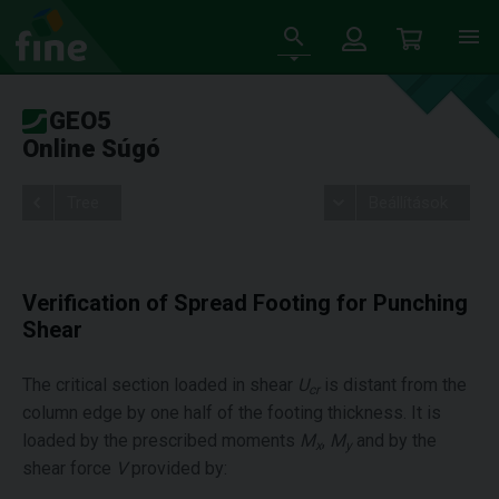
GEO5
Online Súgó
Tree
Beállítások
Verification of Spread Footing for Punching
Shear
The critical section loaded in shear
U
is distant from the
cr
column edge by one half of the footing thickness. It is
loaded by the prescribed moments
M
,
M
and by the
x
y
shear force
V
provided by: