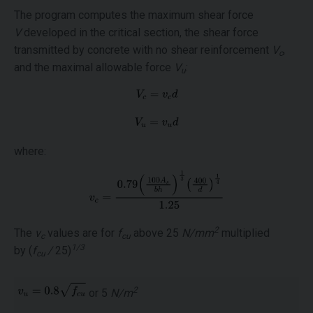
The program computes the maximum shear force
V
developed in the critical section, the shear force
transmitted by concrete with no shear reinforcement
V
,
c
and the maximal allowable force
V
:
u
where:
2
The
ν
values are for
f
above 25
N/mm
multiplied
c
cu
1/3
by (
f
/
25)
cu
2
or 5
N/m