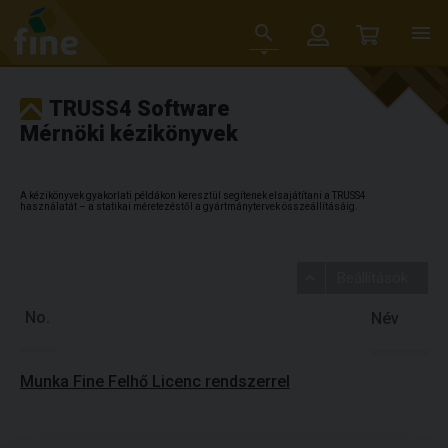
TRUSS4 Software
Mérnöki kézikönyvek
A kézikönyvek gyakorlati példákon keresztül segítenek elsajátítani a TRUSS4
használatát – a statikai méretezéstől a gyártmánytervek összeállításáig.
Beállítások
No.
Név
Munka Fine Felhő Licenc rendszerrel