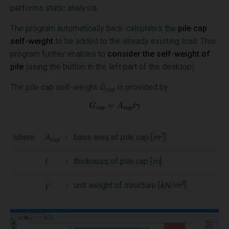
performs static analysis.
The program automatically back-calculates the
pile cap
self-weight
to be added to the already existing load. This
program further enables to
consider the self-weight of
pile
(using the button in the left part of the desktop)
The pile cap self-weight
G
is provided by:
cap
2
where:
A
-
base area of pile cap [
m
]
cap
t
-
thickness of pile cap [
m
]
3
γ
-
unit weight of structure [
kN/m
]