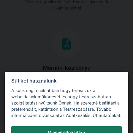
Vessen egy pillantást szoftverünk gyakorlati
alkalmazására!
Mérnöki kézikönyv
Sütiket használunk
Töltse le útmutatónkat az összes elméleti anyaggal és
gyakorlati példával!
A sütik segítenek abban hogy fejlesszük a
weboldalunk működését és hogy testreszabottab
szolgáltatást nyújtsunk Önnek. Ha szeretné beállítani a
preferenciáit, kattintson a Testreszabásra. További
információért olvassa el az
Adatkezelési Útmutatónkat
.
Minden elfogadása