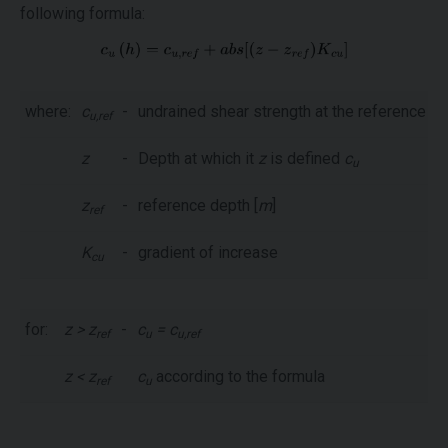
following formula:
where:
c
-
undrained shear strength at the reference d
u,ref
z
-
Depth at which it
z
is defined
c
u
z
-
reference depth [
m
]
ref
K
-
gradient of increase
cu
for:
z > z
-
c
= c
ref
u
u,ref
z < z
c
according to the formula
ref
u