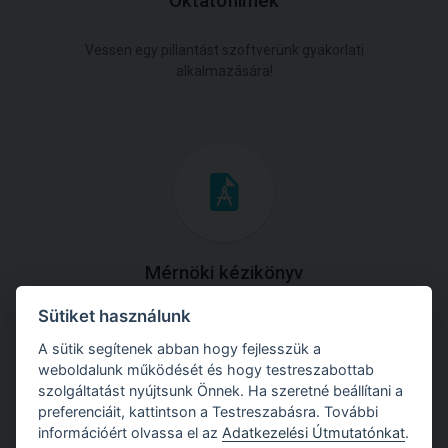
Oktatófilmek
Vessen egy pillantást szoftverünk gyakorlati
alkalmazására!
Mérnöki kézikönyv
Sütiket használunk
Töltse le útmutatónkat az összes elméleti anyaggal és
gyakorlati példával!
A sütik segítenek abban hogy fejlesszük a
weboldalunk működését és hogy testreszabottab
szolgáltatást nyújtsunk Önnek. Ha szeretné beállítani a
preferenciáit, kattintson a Testreszabásra. További
információért olvassa el az
Adatkezelési Útmutatónkat
.