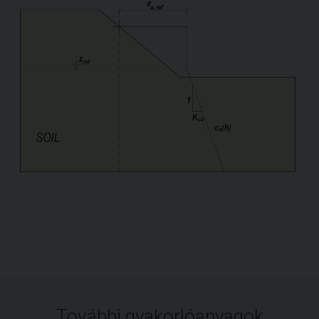
További gyakorlóanyagok