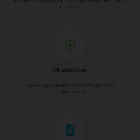
Próbálja ki ingyenes, számítási megkötések nélküli demó
verziónkat.
Oktatófilmek
Vessen egy pillantást szoftverünk gyakorlati
alkalmazására!