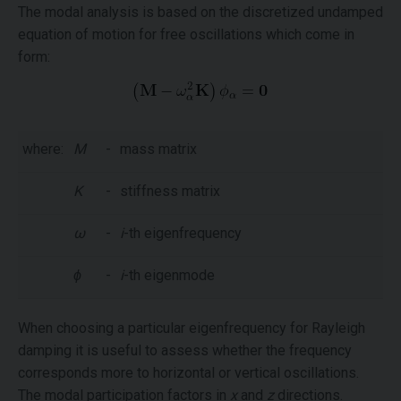
The modal analysis is based on the discretized undamped
equation of motion for free oscillations which come in
form:
where:
M
-
mass matrix
K
-
stiffness matrix
ω
-
i
-th eigenfrequency
ϕ
-
i
-th eigenmode
When choosing a particular eigenfrequency for Rayleigh
damping it is useful to assess whether the frequency
corresponds more to horizontal or vertical oscillations.
The modal participation factors in
x
and
z
directions.