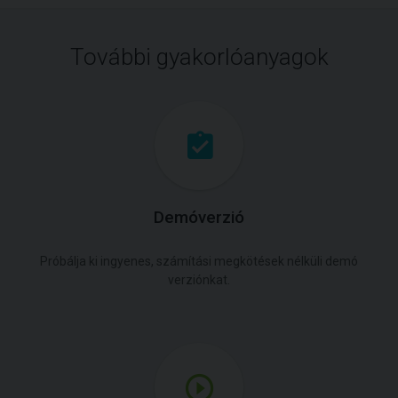
További gyakorlóanyagok
Demóverzió
Próbálja ki ingyenes, számítási megkötések nélküli demó
verziónkat.