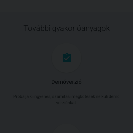
További gyakorlóanyagok
Demóverzió
Próbálja ki ingyenes, számítási megkötések nélküli demó
verziónkat.