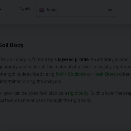
Nyelv:
Angol
Soil Body
The soil body is formed by a
layered profile
. An arbitrary number
geometry and material. The material of a layer is usually repres
strength is described using
Mohr-Coulomb
or
Hoek-Brown
criter
determined during the analysis.
A layer can be specified also as a
rigid body
. Such a layer then r
surface can never pass through the rigid body.