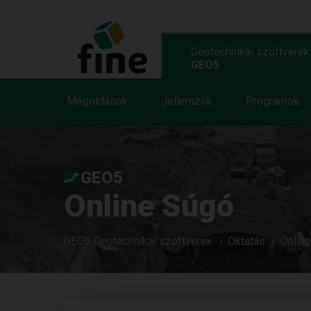
Geotechnikai szoftverek
GEO5
Megoldások
Jellemzök
Programok
GEO5
Online Súgó
GEO5 Geotechnikai szoftverek
Oktatás
Onlin