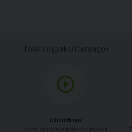
További gyakorlóanyagok
Oktatófilmek
Vessen egy pillantást szoftverünk gyakorlati
T