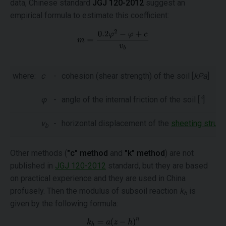
data, Chinese standard
JGJ 120-2012
suggest an
empirical formula to estimate this coefficient:
where:
c
-
cohesion (shear strength) of the soil [
kPa
]
φ
-
angle of the internal friction of the soil [
°
]
v
-
horizontal displacement of the
sheeting struct
b
Other methods (
"c" method
and
"k" method
) are not
published in
JGJ 120-2012
standard, but they are based
on practical experience and they are used in China
profusely. Then the modulus of subsoil reaction
k
is
h
given by the following formula: