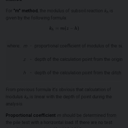
For
"m" method
, the modulus of subsoil reaction
k
is
h
given by the following formula:
where:
m
-
proportional coefficient of modulus of the subso
z
-
depth of the calculation point from the original 
h
-
depth of the calculation point from the ditch bo
From previous formula it’s obvious that calculation of
modulus
k
is linear with the depth of point during the
h
analysis.
Proportional coefficient
m
should be determined from
the pile test with a horizontal load. If there are no test