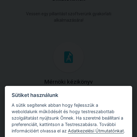
Vessen egy pillantást szoftverünk gyakorlati
alkalmazására!
Mérnöki kézikönyv
Sütiket használunk
Töltse le útmutatónkat az összes elméleti anyaggal és
gyakorlati példával!
A sütik segítenek abban hogy fejlesszük a
weboldalunk működését és hogy testreszabottab
szolgáltatást nyújtsunk Önnek. Ha szeretné beállítani a
preferenciáit, kattintson a Testreszabásra. További
információért olvassa el az
Adatkezelési Útmutatónkat
.