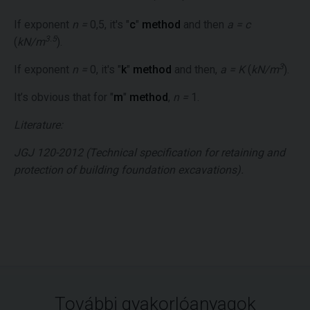
If exponent
n =
0,5, it's "
c
"
method
and then
a = c
3.5
(
kN/m
).
3
If exponent
n =
0, it's "
k
"
method
and then,
a = K
(
kN/m
).
It’s obvious that for "
m
"
method
,
n =
1.
Literature:
JGJ 120-2012 (Technical specification for retaining and
protection of building foundation excavations).
További gyakorlóanyagok