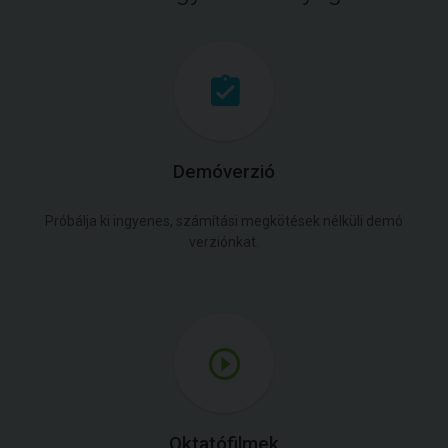
Demóverzió
Próbálja ki ingyenes, számítási megkötések nélküli demó
verziónkat.
Oktatófilmek