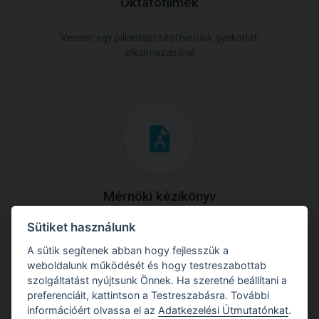
Oktatófilmek
Vessen egy pillantást szoftverünk gyakorlati
alkalmazására!
Mérnöki kézikönyv
Sütiket használunk
Töltse le útmutatónkat az összes elméleti anyaggal és
gyakorlati példával!
A sütik segítenek abban hogy fejlesszük a
weboldalunk működését és hogy testreszabottab
szolgáltatást nyújtsunk Önnek. Ha szeretné beállítani a
preferenciáit, kattintson a Testreszabásra. További
információért olvassa el az
Adatkezelési Útmutatónkat
.