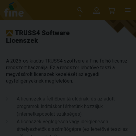
TRUSS4 Software
Licenszek
A 2025-ös kiadás TRUSS4 szoftvere a Fine felhő licensz
rendszert használja. Ez a rendszer lehetővé teszi a
megvásárolt licenszek kezelését az egyedi
ügyféligényeknek megfelelően.
A licenszek a felhőben tárolódnak, és az adott
programok indításkor férhetünk hozzájuk
(internetkapcsolat szükséges).
A licenszek véglegesen vagy ideiglenesen
áthelyezhetők a számítógépre (ez lehetővé teszi az