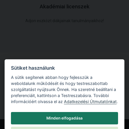
Akadémiai licenszek
Adjon eszközt diákjainak tanulmányaikhoz!
Sütiket használunk
A sütik segítenek abban hogy fejlesszük a
Próbálja ki a TRUSS4 szoftverrel való munkát
weboldalunk működését és hogy testreszabottab
szolgáltatást nyújtsunk Önnek. Ha szeretné beállítani a
Töltse le demó verziónkat
preferenciáit, kattintson a Testreszabásra. További
információért olvassa el az
Adatkezelési Útmutatónkat
.
Minden elfogadása