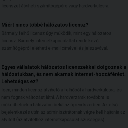
licenszet átviheti számítógépére vagy hardverkulcsra.
Miért nincs többé hálózatos licensz?
Bármely felhő licensz úgy működik, mint egy hálózatos
licensz. Bármely internetkapcsolattal rendelkező
számítógépről elérheti e-mail címével és jelszavával.
Egyes vállalatok hálózatos licenszekkel dolgoznak a
hálózatukban, és nem akarnak internet-hozzáférést.
Lehetséges ez?
Igen, minden licensz átvihető a felhőből a hardverkulcsra, és
nem fognak változást látni. A hardverzárak továbbra is
működhetnek a hálózaton belül az új rendszerben. Az első
bejelentkezés után az adminisztrátornak végre kell hajtania az
átvitelt (az átvitelhez internetkapcsolat szükséges).