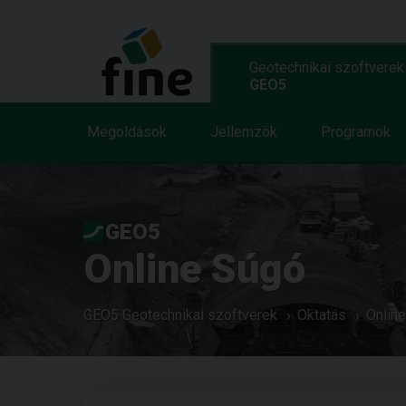
Geotechnikai szoftverek
GEO5
Megoldások
Jellemzök
Programok
GEO5
Online Súgó
GEO5 Geotechnikai szoftverek
Oktatás
Onlin