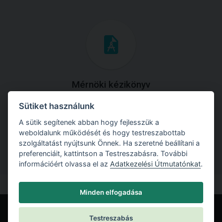
Mérnöki kézikönyv
Sütiket használunk
Töltse le útmutatónkat az összes elméleti anyaggal és
gyakorlati példával!
A sütik segítenek abban hogy fejlesszük a
weboldalunk működését és hogy testreszabottab
szolgáltatást nyújtsunk Önnek. Ha szeretné beállítani a
preferenciáit, kattintson a Testreszabásra. További
információért olvassa el az
Adatkezelési Útmutatónkat
.
Minden elfogadása
Testreszabás