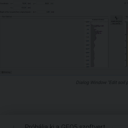
Dialog Window "Edit soil p
Próbálja ki a GEO5 szoftvert.