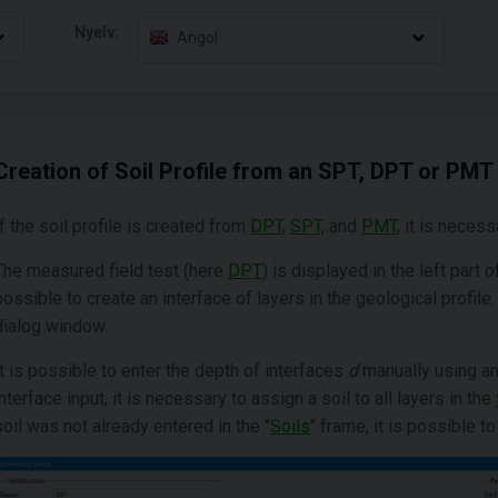
Nyelv:
Angol
Creation of Soil Profile from an SPT, DPT or PMT
If the soil profile is created from
DPT
,
SPT,
and
PMT
, it is necess
The measured field test (here
DPT
) is displayed in the left part 
possible to create an interface of layers in the geological profile.
dialog window.
It is possible to enter the depth of interfaces
d
manually using an
interface input, it is necessary to assign a soil to all layers in the
soil was not already entered in the "
Soils
" frame, it is possible to