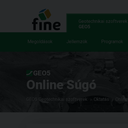
Geotechnikai szoftverek
GEO5
Megoldások
Jellemzök
Programok
GEO5
Online Súgó
GEO5 Geotechnikai szoftverek
Oktatás
Onlin