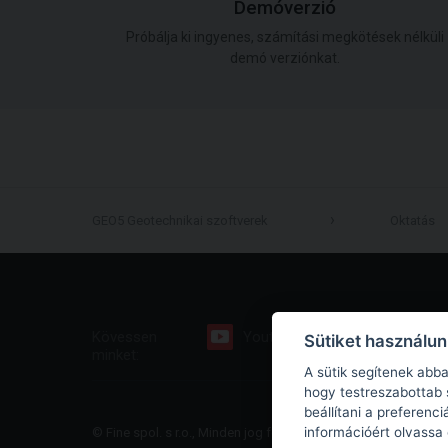
Demóverzió
Próbálja ki ingyenes, számítási megkötések nélküli
demó verziónkat.
GEO5 Geotechnikai szoftverek
Oktatás
Kövessen
Youtube
Facebook
Sütiket használu
minket:
A sütik segítenek abb
hogy testreszabottab 
beállítani a preferenc
információért olvassa
© Fine spol. s r.o., Minden jog fenntartva |
Oldaltérkép
|
Privacy