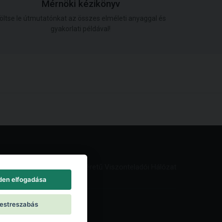
Mérnöki kézikönyv
öltse le útmutatónkat az összes elméleti anyaggal és
gyakorlati példával!
Világméretű Viszonteladói Hálózat
den elfogadása
estreszabás