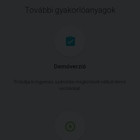
További gyakorlóanyagok
Demóverzió
Próbálja ki ingyenes, számítási megkötések nélküli demó
verziónkat.