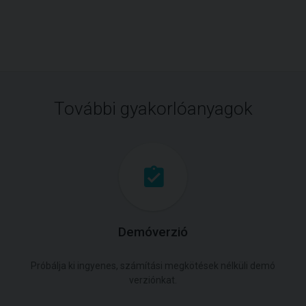
További gyakorlóanyagok
Demóverzió
Próbálja ki ingyenes, számítási megkötések nélküli demó
verziónkat.