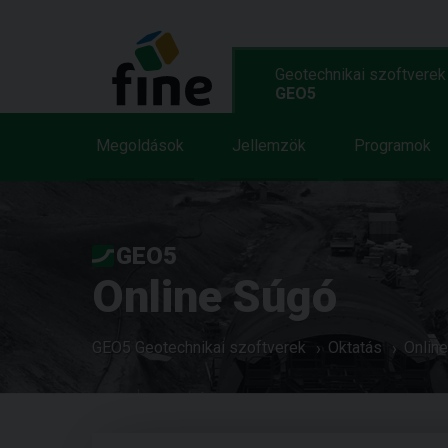
Geotechnikai szoftverek
GEO5
Megoldások
Jellemzök
Programok
GEO5
Online Súgó
GEO5 Geotechnikai szoftverek
Oktatás
Onlin