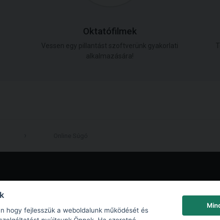
Oktatófilmek
Vessen egy pillantást szoftverünk gyakorlati
T
alkalmazására!
Online Súgó
LinkedIn
nk
Min
an hogy fejlesszük a weboldalunk működését és