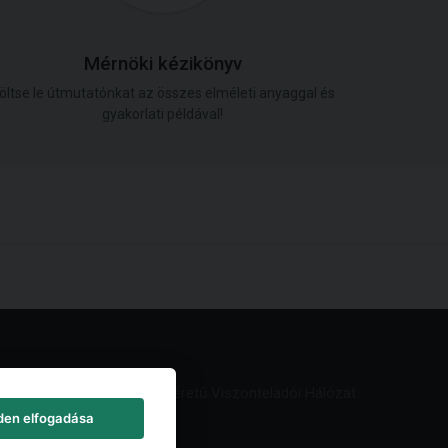
Mérnöki kézikönyv
öltse le útmutatónkat az összes elméleti anyaggal és
gyakorlati példával!
Világméretű Viszonteladói Hálózat
den elfogadása