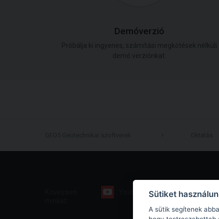
Demóverzió
Próbálja ki ingyenes, számítási megkötések nélküli
demó verziónkat.
GEO5 Geotechnikai szoftverek
Oktatás
Kövessen
Youtube
Facebook
Sütiket használu
minket:
A sütik segítenek abb