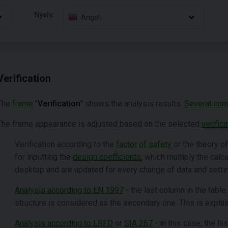
Nyelv:
Angol
Verification
The
frame
"
Verification
" shows the analysis results.
Several com
The frame appearance is adjusted based on the selected
verific
Verification according to the
factor of safety
or the theory o
for inputting the
design coefficients
, which multiply the cal
desktop and are updated for every change of data and settin
Analysis according to EN 1997
- the last column in the table
structure is considered as the secondary one. This is explain
Analysis according to LRFD
or
SIA 267
- in this case, the la