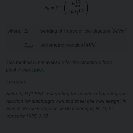
2
where:
EI
-
bending stiffness of the structure [
MNm
/m
E
-
oedometric modulus [
MPa
]
oed
This method is not available for the structures from
plastic sheet piles
.
Literature:
Schmitt, P. (1995): "Estimating the coefficient of subgrade
reaction for diaphragm wall and sheet pile wall design", in
French. Revue Française de Géotechnique, N. 71, 2°
trimestre 1995, 3-10.