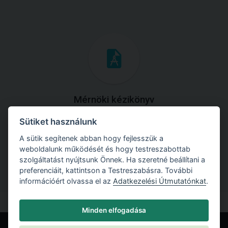
Mérnöki kézikönyv
Sütiket használunk
Töltse le útmutatónkat az összes elméleti anyaggal és
gyakorlati példával!
A sütik segítenek abban hogy fejlesszük a
weboldalunk működését és hogy testreszabottab
szolgáltatást nyújtsunk Önnek. Ha szeretné beállítani a
preferenciáit, kattintson a Testreszabásra. További
információért olvassa el az
Adatkezelési Útmutatónkat
.
Minden elfogadása