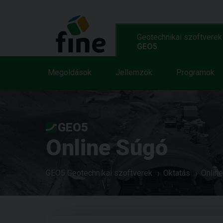
Geotechnikai szoftverek
GEO5
Megoldások
Jellemzök
Programok
GEO5
Online Súgó
GEO5 Geotechnikai szoftverek
Oktatás
Onlin