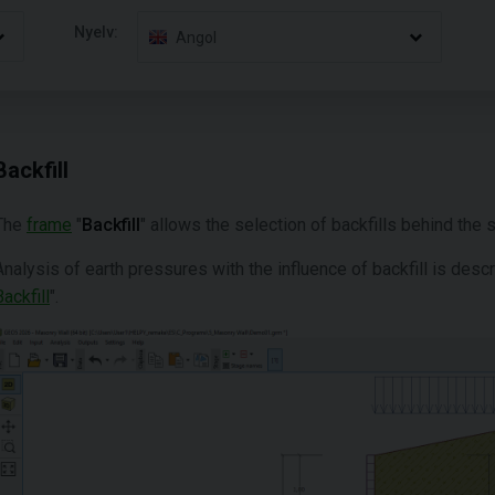
Nyelv:
Angol
Backfill
The
frame
"
Backfill
" allows the selection of backfills behind the s
Analysis of earth pressures with the influence of backfill is descri
Backfill
".