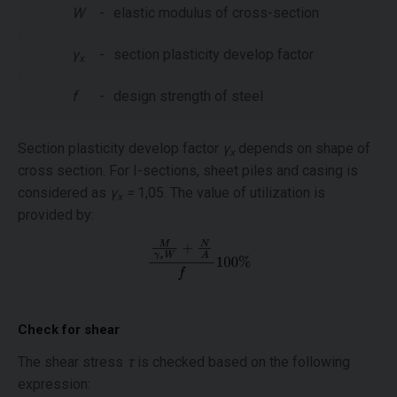
W
-
elastic modulus of cross-section
γ
-
section plasticity develop factor
x
f
-
design strength of steel
Section plasticity develop factor
γ
depends on shape of
x
cross section. For I-sections, sheet piles and casing is
considered as
γ
=
1,05. The value of utilization is
x
provided by:
Check for shear
The shear stress
τ
is checked based on the following
expression: