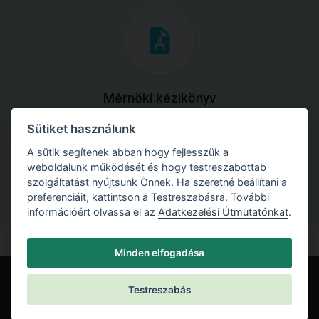
Mérnöki kézikönyv
Sütiket használunk
Töltse le útmutatónkat az összes elméleti anyaggal és
gyakorlati példával!
A sütik segítenek abban hogy fejlesszük a
weboldalunk működését és hogy testreszabottab
szolgáltatást nyújtsunk Önnek. Ha szeretné beállítani a
preferenciáit, kattintson a Testreszabásra. További
információért olvassa el az
Adatkezelési Útmutatónkat
.
Minden elfogadása
Testreszabás
© Fine spol. s r.o.