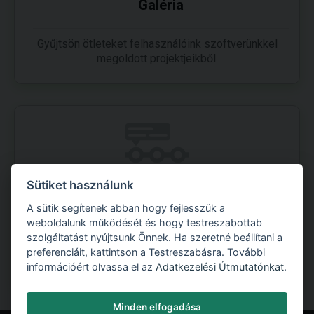
Galéria
Gyűjtsön ötleteket felhasználóink szoftverünkkel
megoldott projektjeikből.
Sütiket használunk
A Fine története
A sütik segítenek abban hogy fejlesszük a
weboldalunk működését és hogy testreszabottab
szolgáltatást nyújtsunk Önnek. Ha szeretné beállítani a
A Fine cég és a szoftver mérföldkövei az 1989-es
preferenciáit, kattintson a Testreszabásra. További
kezdetek óta.
információért olvassa el az
Adatkezelési Útmutatónkat
.
Minden elfogadása