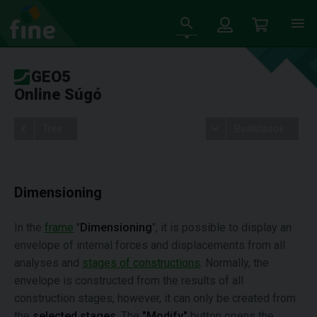
GEO5
Online Súgó
Tree
Beállítások
Dimensioning
In the
frame
"
Dimensioning
", it is possible to display an
envelope of internal forces and displacements from all
analyses and
stages of constructions
. Normally, the
envelope is constructed from the results of all
construction stages, however, it can only be created from
the
selected stages
. The
"Modify"
button opens the