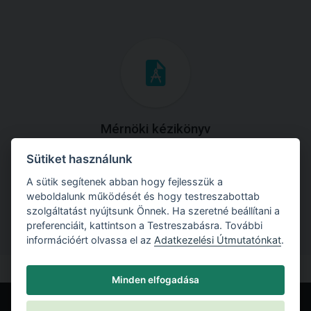
Mérnöki kézikönyv
Sütiket használunk
Töltse le útmutatónkat az összes elméleti anyaggal és
gyakorlati példával!
A sütik segítenek abban hogy fejlesszük a
weboldalunk működését és hogy testreszabottab
szolgáltatást nyújtsunk Önnek. Ha szeretné beállítani a
preferenciáit, kattintson a Testreszabásra. További
információért olvassa el az
Adatkezelési Útmutatónkat
.
Minden elfogadása