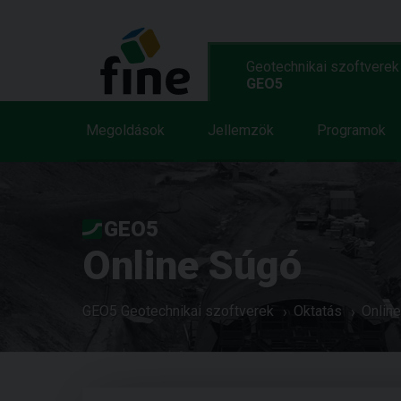
Geotechnikai szoftverek
GEO5
Megoldások
Jellemzök
Programok
GEO5
Online Súgó
GEO5 Geotechnikai szoftverek
Oktatás
Onlin