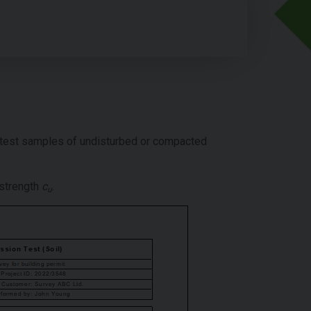
r test samples of undisturbed or compacted
 strength
c
.
u