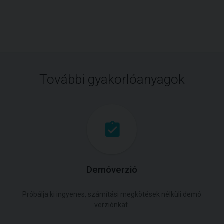
További gyakorlóanyagok
Demóverzió
Próbálja ki ingyenes, számítási megkötések nélküli demó
verziónkat.