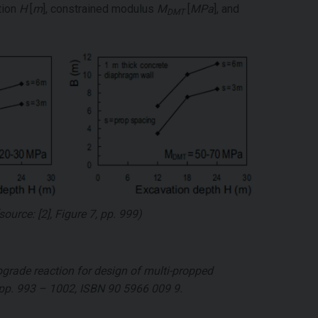
tion
H
[
m
], constrained modulus
M
[
MPa
], and
DMT
source: [2], Figure 7, pp. 999)
ubgrade reaction for design of multi-propped
pp. 993 – 1002, ISBN 90 5966 009 9.