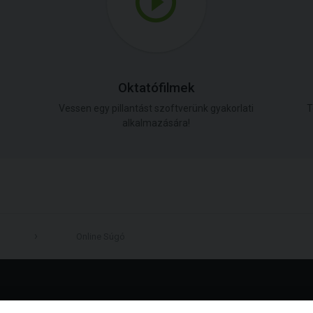
Oktatófilmek
Vessen egy pillantást szoftverünk gyakorlati
T
alkalmazására!
Online Súgó