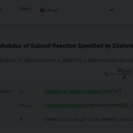
Nyelv:
Angol
Modulus of Subsoil Reaction Specified by Dilatom
3
Modulus of subsoil reaction
k
[
MN/m
] is determined by the fo
h
3
where:
k
-
modulus of subsoil reaction
[
MN/m
]
h
M
-
constrained modulus
obtained from
DMT
[
DMT
B
-
characteristic length of the sheeting struct