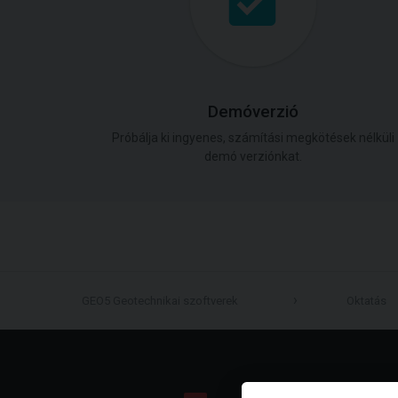
Demóverzió
Próbálja ki ingyenes, számítási megkötések nélküli
demó verziónkat.
GEO5 Geotechnikai szoftverek
Oktatás