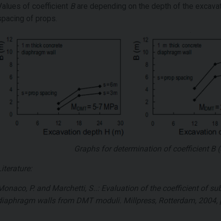
Values of coefficient
B
are depending on the depth of the excava
spacing of props.
Graphs for determination of coefficient
B
(
Literature:
Monaco, P. and Marchetti, S..: Evaluation of the coefficient of s
diaphragm walls from DMT moduli. Millpress, Rotterdam, 2004, 