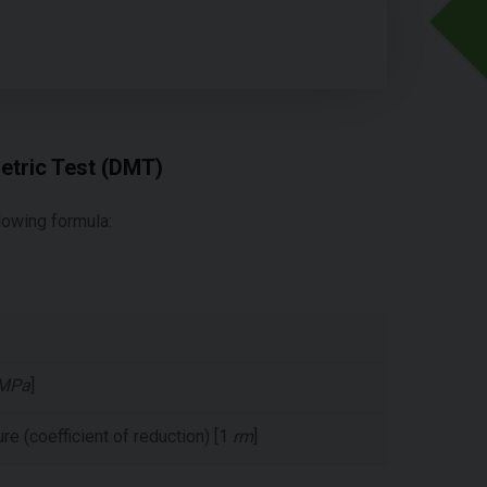
etric Test (DMT)
llowing formula:
MPa
]
ure (coefficient of reduction) [1
rm
]