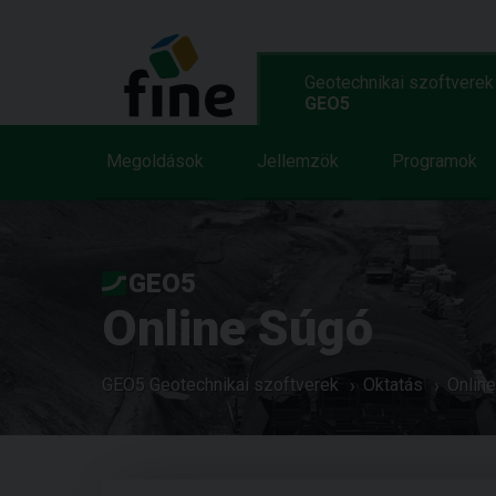
Geotechnikai szoftverek
GEO5
Megoldások
Jellemzök
Programok
GEO5
Online Súgó
GEO5 Geotechnikai szoftverek
Oktatás
Onlin