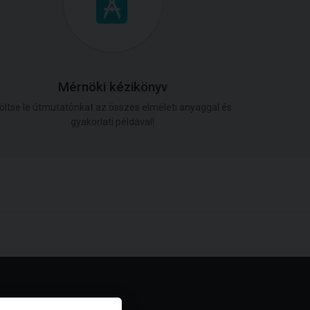
Mérnöki kézikönyv
öltse le útmutatónkat az összes elméleti anyaggal és
gyakorlati példával!