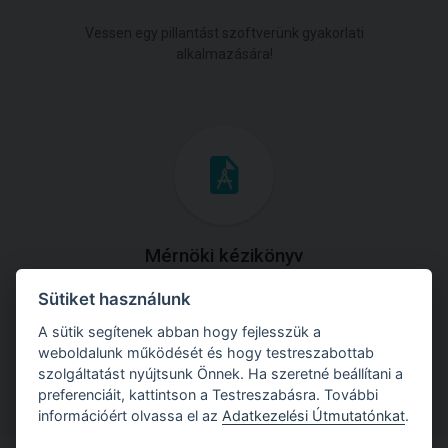
Vessen egy pillantást szoftverünk gyakorlati
alkalmazására!
Mérnöki kézikönyv
Sütiket használunk
Töltse le útmutatónkat az összes elméleti anyaggal és
gyakorlati példával!
A sütik segítenek abban hogy fejlesszük a
weboldalunk működését és hogy testreszabottab
szolgáltatást nyújtsunk Önnek. Ha szeretné beállítani a
preferenciáit, kattintson a Testreszabásra. További
információért olvassa el az
Adatkezelési Útmutatónkat
.