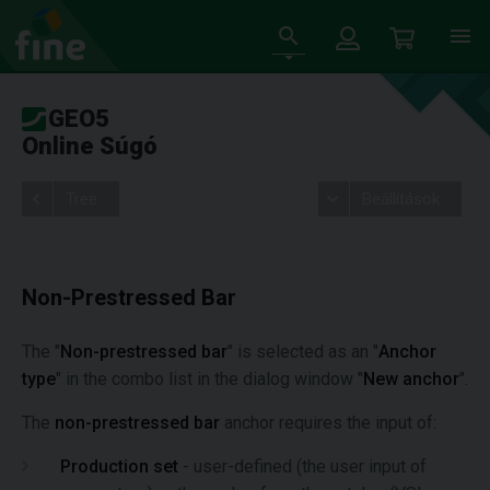
GEO5
Online Súgó
Tree
Beállítások
Non-Prestressed Bar
The "
Non-prestressed bar
" is selected as an "
Anchor
type
" in the combo list in the dialog window "
New anchor
".
The
non-prestressed bar
anchor requires the input of:
Production set
- user-defined (the user input of