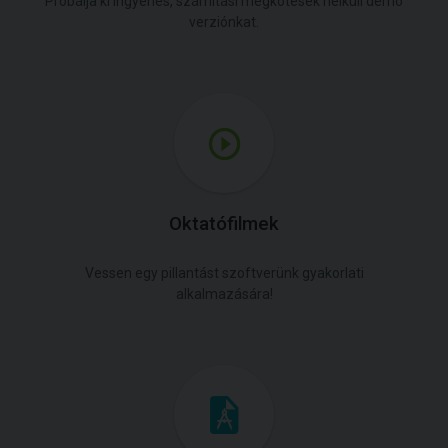
Próbálja ki ingyenes, számítási megkötések nélküli demó
verziónkat.
Oktatófilmek
Vessen egy pillantást szoftverünk gyakorlati
alkalmazására!