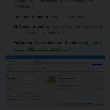
parameters) or the anchor from the catalog (VSL,
DYWIDAG...)
Location of anchor
- depth, length, slope...
Stiffness of anchor
- anchor diameter
d
or area of
s
anchor
A
, elasticity modulus
E
Parameters for verification of anchor
(
Strength of
anchor
,
Pull-out resistance (soil)
)