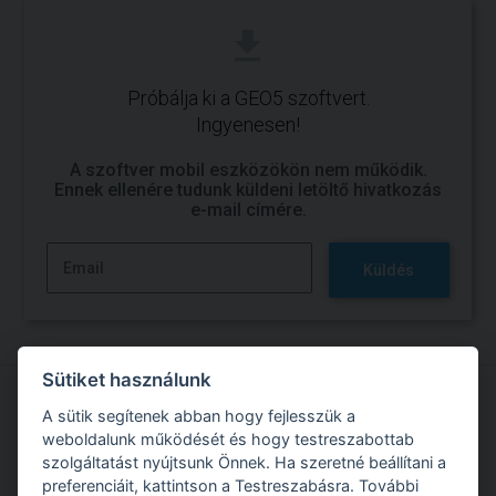
Próbálja ki a GEO5 szoftvert.
Ingyenesen!
A szoftver mobil eszközökön nem működik.
Ennek ellenére tudunk küldeni letöltő hivatkozás
e-mail címére.
Küldés
Sütiket használunk
A sütik segítenek abban hogy fejlesszük a
Próbálja ki a GEO5 szoftverrel való munkát
weboldalunk működését és hogy testreszabottab
szolgáltatást nyújtsunk Önnek. Ha szeretné beállítani a
Ingyenes próbaverzió
preferenciáit, kattintson a Testreszabásra. További