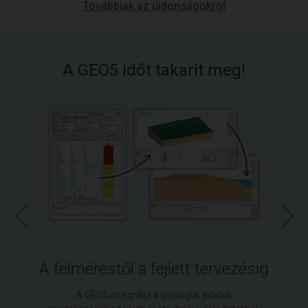
Továbbiak az újdonságokról
A GEO5 időt takarít meg!
A felméréstől a fejlett tervezésig
A GEO5 integrálja a geológiai adatok