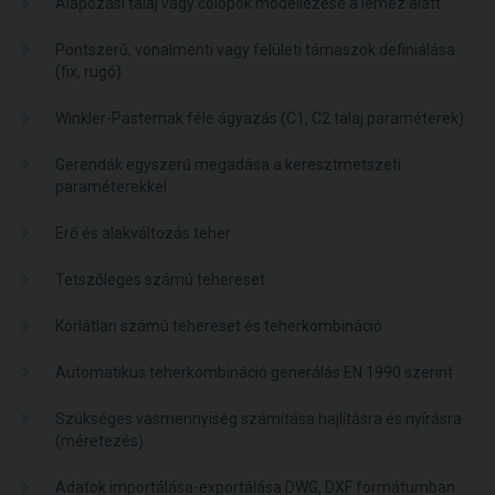
Alapozási talaj vagy cölöpök modellezése a lemez alatt
Pontszerű, vonalmenti vagy felületi támaszok definiálása
(fix, rugó)
Winkler-Pasternak féle ágyazás (C1, C2 talaj paraméterek)
Gerendák egyszerű megadása a keresztmetszeti
paraméterekkel
Erő és alakváltozás teher
Tetszőleges számú tehereset
Korlátlan számú tehereset és teherkombináció
Automatikus teherkombináció generálás EN 1990 szerint
Szükséges vasmennyiség számítása hajlításra és nyírásra
(méretezés)
Adatok importálása-exportálása DWG, DXF formátumban