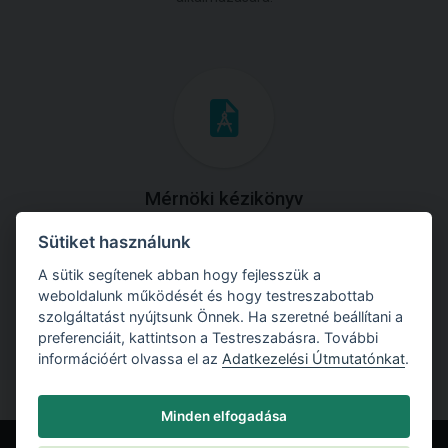
Mérnöki kézikönyv
Sütiket használunk
Töltse le útmutatónkat az összes elméleti anyaggal és
gyakorlati példával!
A sütik segítenek abban hogy fejlesszük a
weboldalunk működését és hogy testreszabottab
szolgáltatást nyújtsunk Önnek. Ha szeretné beállítani a
preferenciáit, kattintson a Testreszabásra. További
információért olvassa el az
Adatkezelési Útmutatónkat
.
Minden elfogadása