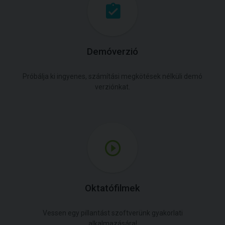
Demóverzió
Próbálja ki ingyenes, számítási megkötések nélküli demó
verziónkat.
Oktatófilmek
Vessen egy pillantást szoftverünk gyakorlati
alkalmazására!