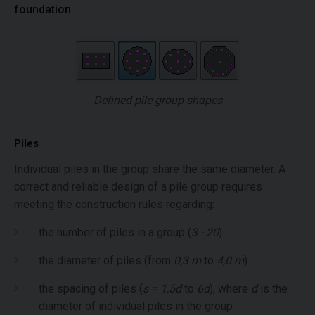
foundation
.
Defined pile group shapes
Piles
Individual piles in the group share the same diameter. A
correct and reliable design of a pile group requires
meeting the construction rules regarding:
the number of piles in a group (
3 - 20
)
the diameter of piles (from
0,3 m
to
4,0 m
)
the spacing of piles (
s = 1,5d
to
6d
), where
d
is the
diameter of individual piles in the group