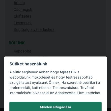
Árlista
Csomagok
Előfizetés
Licenszek
Segítség a vásárláshoz
RÓLUNK
Kapcsolat
Helyi viszonteladók
Sütiket használunk
Vásárlóink
Galéria
A sütik segítenek abban hogy fejlesszük a
weboldalunk működését és hogy testreszabottab
A Fine története
szolgáltatást nyújtsunk Önnek. Ha szeretné beállítani a
preferenciáit, kattintson a Testreszabásra. További
információért olvassa el az
Adatkezelési Útmutatónkat
.
Minden elfogadása