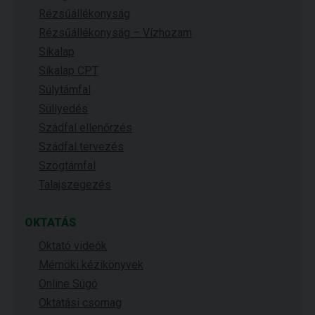
Rézsűállékonyság
Rézsűállékonyság – Vízhozam
Síkalap
Síkalap CPT
Súlytámfal
Süllyedés
Szádfal ellenőrzés
Szádfal tervezés
Szögtámfal
Talajszegezés
OKTATÁS
Oktató videók
Mérnöki kézikönyvek
Online Súgó
Oktatási csomag