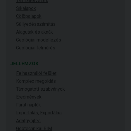
Támfaltervezés
Síkalapok
Cölöpalapok
Süllyedésszámítás
Alagutak és aknák
Geológiai modellezés
Geológiai felmérés
JELLEMZÖK
Felhasználói felület
Komplex megoldás
Támogatott szabványok
Eredmények
Furat naplók
Importálás, Exportálás
Adatgyűjtés
Geotechnikai BIM