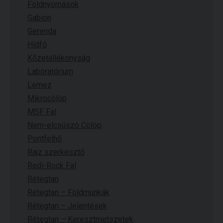
Földnyomások
Gabion
Gerenda
Hídfő
Kőzetállékonyság
Laboratórium
Lemez
Mikrocölöp
MSF Fal
Nem-elcsúszó Cölöp
Pontfelhő
Rajz szerkesztő
Redi-Rock Fal
Rétegtan
Rétegtan – Földmunkák
Rétegtan – Jelentések
Rétegtan – Keresztmetszetek