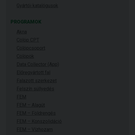
Gyártói katalógusok
PROGRAMOK
Akna
Cölöp CPT
Cölöpcsoport
Cölöpök
Data Collector (App)
Előregyártott fal
Falazott szerkezet
Felszín süllyedés
FEM
FEM – Alagút
FEM – Földrengés
FEM – Konszolidáció
FEM – Vízhozam